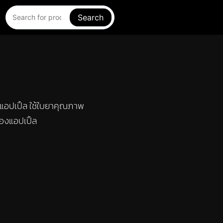
Search
่นแอปเปิ้ล ใช้ใบยาคุณภาพ
องแอปเปิ้ล